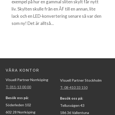
exempel på hur en gammal sliten skylt får nytt
liv. Skylten skulle från en ÅF till en annan, lite
lack och en LED-konvertering senare så var den
som ny! Det är alltså...
VÅRA KONTOR
Visuell Partner Norrköping
Visuell Partner Stockholm
T: 011-13 00 00
T: 08-410 33 150
Besök oss på:
Besök oss på:
Söderleden 102
Tellusvägen 43
602 28 Norrköping
186 36 Vallentuna