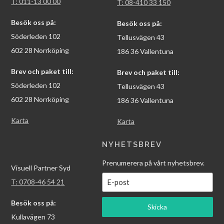
T: 011-13 00 00
T: 08-410 33 150
Besök oss på:
Besök oss på:
Söderleden 102
Tellusvägen 43
602 28 Norrköping
186 36 Vallentuna
Brev och paket till:
Brev och paket till:
Söderleden 102
Tellusvägen 43
602 28 Norrköping
186 36 Vallentuna
Karta
Karta
NYHETSBREV
Prenumerera på vårt nyhetsbrev.
Visuell Partner Syd
T: 0708-46 54 21
Besök oss på:
Skicka
Kullavägen 73