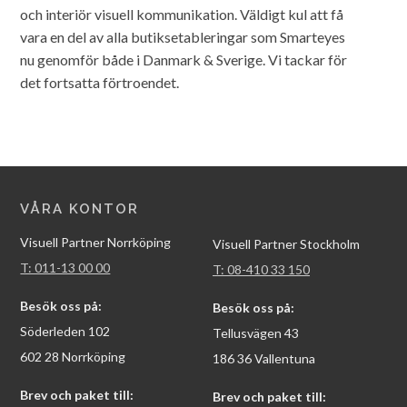
och interiör visuell kommunikation. Väldigt kul att få
vara en del av alla butiksetableringar som Smarteyes
nu genomför både i Danmark & Sverige. Vi tackar för
det fortsatta förtroendet.
VÅRA KONTOR
Visuell Partner Norrköping
Visuell Partner Stockholm
T: 011-13 00 00
T: 08-410 33 150
Besök oss på:
Besök oss på:
Söderleden 102
Tellusvägen 43
602 28 Norrköping
186 36 Vallentuna
Brev och paket till:
Brev och paket till: