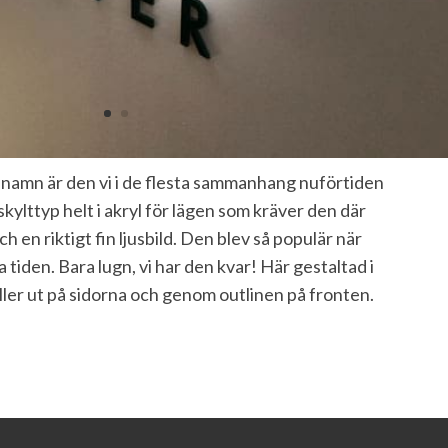
namn är den vi i de flesta sammanhang nuförtiden
d skylttyp helt i akryl för lägen som kräver den där
h en riktigt fin ljusbild. Den blev så populär när
 tiden. Bara lugn, vi har den kvar! Här gestaltad i
ller ut på sidorna och genom outlinen på fronten.