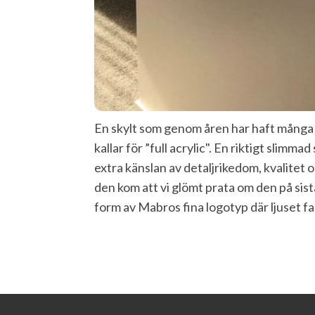
En skylt som genom åren har haft många 
kallar för ”full acrylic". En riktigt slimma
extra känslan av detaljrikedom, kvalitet oc
den kom att vi glömt prata om den på sista
form av Mabros fina logotyp där ljuset fa